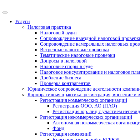
Меню
Услуги
Налоговая практика
Налоговый аудит
Сопровождение выездной налоговой проверк
Сопровождение камеральных налоговых пров
Встречные налоговые проверки
Тематические налоговые проверки
Допросы в налоговой
Налоговые споры в суде
Налоговое консультирование и налоговое пл
Дробление бизнеса
Проверка контрагентов
Юридическое сопровождение деятельности компани
Корпоративная практика: регистрация, внесение и
Регистрация коммерческих организаций
Регистрация ООО, АО (ПАО)
Регистрация юр. лиц с участием нерези
Регистрация некоммерческих организаций
Автономная некоммерческая организац
Фонд
Регистрация изменений
Внесение изменений в ЕГРЮЛ