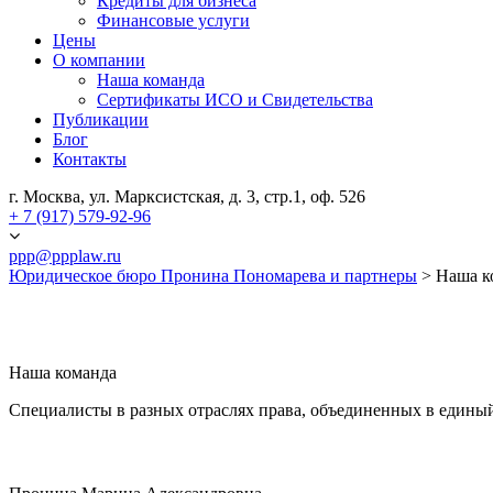
Кредиты для бизнеса
Финансовые услуги
Цены
О компании
Наша команда
Сертификаты ИСО и Свидетельства
Публикации
Блог
Контакты
г. Москва, ул. Марксистская, д. 3, стр.1, оф. 526
+ 7 (917) 579-92-96
ppp@ppplaw.ru
Юридическое бюро Пронина Пономарева и партнеры
>
Наша к
Наша команда
Cпециалисты в разных отраслях права, объединенных в един