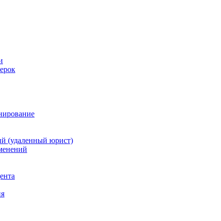
и
ерок
анирование
й (удаленный юрист)
зменений
дента
ия