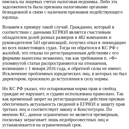
имелась на лицевых счетах налоговая недоимка. Либо эта
задолженность была признана налоговыми органами
безнадежной в связи с наличием признаков недействующего
юрлица.
Возьмем к примеру такой случай. Гражданин, который в
соответствии с данными ЕГРЮЛ является счастливым
обладателем долей разных размеров в 482 компаниях и
руководителем 543 организаций, получил отказ в ликвидации
во всех нижестоящих судах. Тогда он обратился в КС РФ с
жалобой, что отказы по регистрационным действиям с его
фирмами вынесены незаконно, так как требования п. «Ф»
упомянутой статьи распространяются на отношения,
возникшие с 1 января 2016 года, и обратной силы не имеют.
Исключение проблемных юридических лиц, в которых он был
директором, произошло до вступления в силу нормы.
Но КС РФ указал, что оспариваемая норма прав и свобод
граждан не нарушает, и судами использована правильно. Так
как временный запрет на регистрационные действия призван
обеспечивать актуальность сведений в ЕГРЮЛ и защиту прав
третьих лиц и соответствует закону и Конституции. По
мнению КС, данное ограничение не является чрезмерным,
поскольку затрагивает лишь недобросовестных лиц и
устанавливается на ограниченный срок.