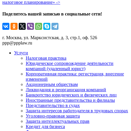
налоговое планирование» ->
Поделитесь нашей записью в социальные сети!
г. Москва, ул. Марксистская, д. 3, стр.1, оф. 526
ppp@ppplaw.ru
Услуги
Налоговая практика
Юридическое сопровождение деятельности
компаний (удаленный юрист)
Корпоративная практика: регистрация, внесение
изменений
Акционерным обществам
Ликвидация и реорганизация компаний
Банкротство юридических и физических лиц
Иностранные представительства и филиалы
Представительство в судах
Защита интересов работодателя в трудовых спорах
Уголовно-правовая защита
Защита интеллектуальных прав
Кредит для бизнеса