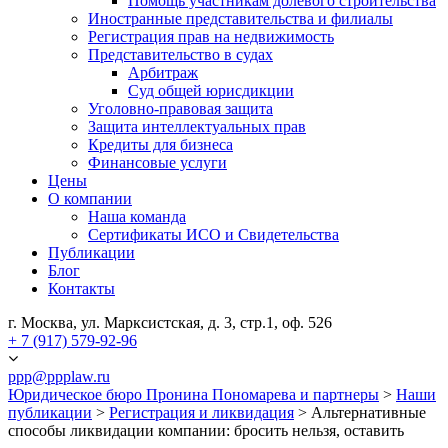
Помощь участникам долевого строительства
Иностранные представительства и филиалы
Регистрация прав на недвижимость
Представительство в судах
Арбитраж
Суд общей юрисдикции
Уголовно-правовая защита
Защита интеллектуальных прав
Кредиты для бизнеса
Финансовые услуги
Цены
О компании
Наша команда
Сертификаты ИСО и Свидетельства
Публикации
Блог
Контакты
г. Москва, ул. Марксистская, д. 3, стр.1, оф. 526
+ 7 (917) 579-92-96
ppp@ppplaw.ru
Юридическое бюро Пронина Пономарева и партнеры
>
Наши
публикации
>
Регистрация и ликвидация
>
Альтернативные
способы ликвидации компании: бросить нельзя, оставить