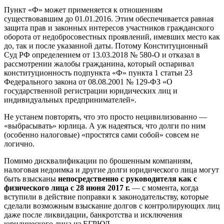
Пункт «Ф» может применяется к отношениям
существовавшим до 01.01.2016. Этим обеспечивается равная
защита прав и законных интересов участников гражданского
оборота от недобросовестных проявлений, имевших место как
до, так и после указанной даты. Потому Конституционный
Суд РФ определением от 13.03.2018 № 580-О и отказал в
рассмотрении жалобы гражданина, который оспаривал
конституционность подпункта «Ф» пункта 1 статьи 23
Федерального закона от 08.08.2001 № 129-ФЗ «О
государственной регистрации юридических лиц и
индивидуальных предпринимателей».
Не устанем повторять, что это просто нецивилизованно —
«выбрасывать» юрлица. А уж надеяться, что долги по ним
(особенно налоговые) «простятся сами собой» совсем не
логично.
Помимо дисквалификации по брошенным компаниям,
налоговая недоимка и другие долги юридического лица могут
быть взысканы
непосредственно с руководителя как с
физического лица с 28 июня 2017 г.
— с момента, когда
вступили в действие поправки к законодательству, которые
сделали возможным взыскание долгов с контролирующих лиц
даже после ликвидации, банкротства и исключения
юридического лица из ЕГРЮЛ.