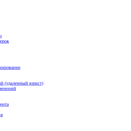
и
ерок
анирование
й (удаленный юрист)
зменений
дента
ия