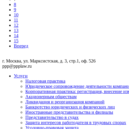
8
9
10
11
12
13
14
15
Вперед
г. Москва, ул. Марксистская, д. 3, стр.1, оф. 526
ppp@ppplaw.ru
Услуги
Налоговая практика
Юридическое сопровождение деятельности компани
Корпоративная практика: регистрация, внесение и
Акционерным обществам
Ликвидация и реорганизация компаний
Банкротство юридических и физических лиц
Иностранные представительства и филиалы
Представительство в судах
Защита интересов работодателя в трудовых спорах
Уголовно-правовая защита