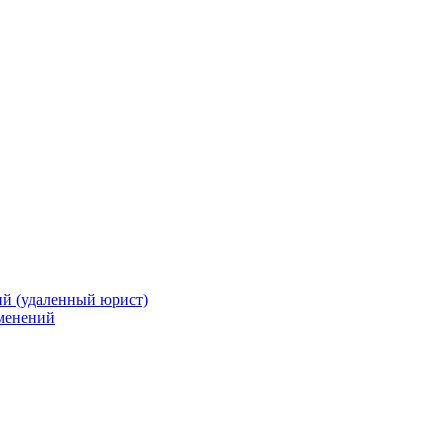
й (удаленный юрист)
зменений