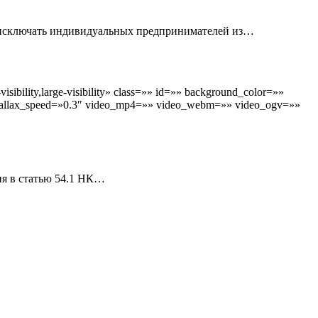
т исключать индивидуальных предпринимателей из…
ibility,large-visibility» class=»» id=»» background_color=»»
parallax_speed=»0.3″ video_mp4=»» video_webm=»» video_ogv=»»
ия в статью 54.1 НК…