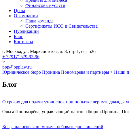
Кредиты для бизнеса
Финансовые услуги
Цены
О компании
Наша команда
Сертификаты ИСО и Свидетельства
Публикации
Блог
Контакты
г. Москва, ул. Марксистская, д. 3, стр.1, оф. 526
+ 7 (917) 579-92-96
ppp@ppplaw.ru
Юридическое бюро Пронина Пономарева и партнеры
>
Наши п
Блог
О сроках для подачи уточненок при попытке вернуть дважды 
Ольга Пономарёва, управляющий партнер бюро «Пронина, Поно
Когда налоговая не может требовать доначислений