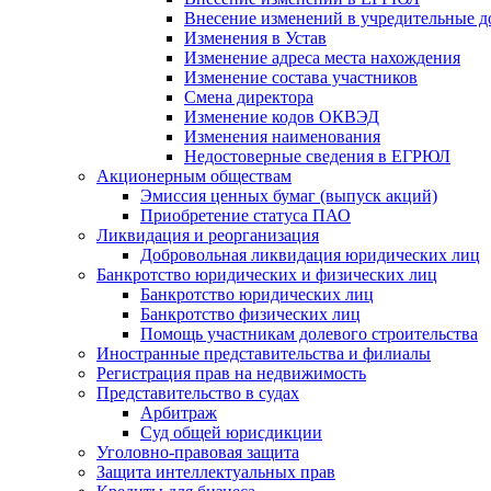
Внесение изменений в учредительные 
Изменения в Устав
Изменение адреса места нахождения
Изменение состава участников
Смена директора
Изменение кодов ОКВЭД
Изменения наименования
Недостоверные сведения в ЕГРЮЛ
Акционерным обществам
Эмиссия ценных бумаг (выпуск акций)
Приобретение статуса ПАО
Ликвидация и реорганизация
Добровольная ликвидация юридических лиц
Банкротство юридических и физических лиц
Банкротство юридических лиц
Банкротство физических лиц
Помощь участникам долевого строительства
Иностранные представительства и филиалы
Регистрация прав на недвижимость
Представительство в судах
Арбитраж
Суд общей юрисдикции
Уголовно-правовая защита
Защита интеллектуальных прав