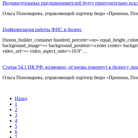
Индивидуальных предпринимателей будут принудительно иск
Ольга Пономарева, управляющий партнер бюро «Пронина, Пон
Цифровизация работы ФНС и бизнес
[fusion_builder_container hundred_percent=»no» equal_height_colum
background_image=»» background_position=»center center» backg
video_url=»» video_aspect_ratio=»16:9″…
Статья 54.1 НК РФ: возможно, её вновь повернут к бизнесу ли
Ольга Пономарева, управляющий партнер бюро «Пронина, Поно
Назад
1
2
3
4
5
6
7