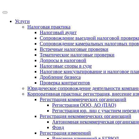
Меню
Услуги
Налоговая практика
Налоговый аудит
Сопровождение выездной налоговой проверк
Сопровождение камеральных налоговых пров
Встречные налоговые проверки
Тематические налоговые проверки
Допросы в налоговой
Налоговые споры в суде
Налоговое консультирование и налоговое пл
Дробление бизнеса
Проверка контрагентов
Юридическое сопровождение деятельности компани
Корпоративная практика: регистрация, внесение и
Регистрация коммерческих организаций
Регистрация ООО, АО (ПАО)
Регистрация юр. лиц с участием нерези
Регистрация некоммерческих организаций
Автономная некоммерческая организац
Фонд
Регистрация изменений
Внесение изменений в ЕГРЮЛ