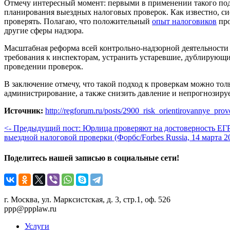
Отмечу интересный момент: первыми в применении такого подх
планирования выездных налоговых проверок. Как известно, сис
проверять. Полагаю, что положительный
опыт налоговиков
про
другие сферы надзора.
Масштабная реформа всей контрольно-надзорной деятельности 
требования к инспекторам, устранить устаревшие, дублирующи
проведении проверок.
В заключение отмечу, что такой подход к проверкам можно тол
администрирование, а также снизить давление и непрогнозируе
Источник:
http://regforum.ru/posts/2900_risk_orientirovannye_pr
<- Предыдущий пост: Юрлица проверяют на достоверность ЕГР
выездной налоговой проверки (Форбс/Forbes Russia, 14 марта 201
Поделитесь нашей записью в социальные сети!
г. Москва, ул. Марксистская, д. 3, стр.1, оф. 526
ppp@ppplaw.ru
Услуги