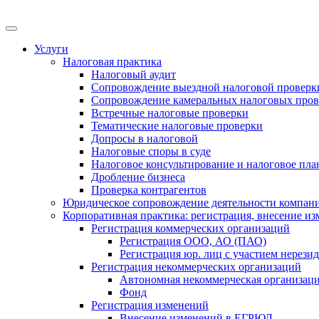
Меню
Услуги
Налоговая практика
Налоговый аудит
Сопровождение выездной налоговой проверк
Сопровождение камеральных налоговых пров
Встречные налоговые проверки
Тематические налоговые проверки
Допросы в налоговой
Налоговые споры в суде
Налоговое консультирование и налоговое пл
Дробление бизнеса
Проверка контрагентов
Юридическое сопровождение деятельности компани
Корпоративная практика: регистрация, внесение и
Регистрация коммерческих организаций
Регистрация ООО, АО (ПАО)
Регистрация юр. лиц с участием нерези
Регистрация некоммерческих организаций
Автономная некоммерческая организац
Фонд
Регистрация изменений
Внесение изменений в ЕГРЮЛ