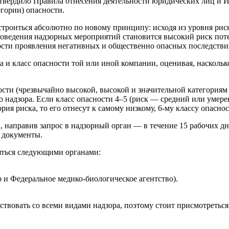
твердило Правила отнесения деятельности юридических лиц и И
гории) опасности.
строиться абсолютно по новому принципу: исходя из уровня рис
роведения надзорных мероприятий становится высокий риск пот
сти проявления негативных и общественно опасных последствий
а и класс опасности той или иной компании, оценивая, насколь
сти (чрезвычайно высокой, высокой и значительной категориям 
надзора. Если класс опасности 4–5 (риск — средний или умеренн
я риска, то его отнесут к самому низкому, 6-му классу опаснос
, направив запрос в надзорный орган — в течение 15 рабочих д
 документы.
няться следующими органами:
 и Федеральное медико-биологическое агентство).
ствовать со всеми видами надзора, поэтому стоит присмотреться