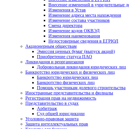
Внесение изменений в учредительные 
Изменения в Устав
Изменение адреса места нахождения
Изменение состава участников
Смена директора
Изменение кодов ОКВЭД
Изменения наименования
Недостоверные сведения в ЕГРЮЛ
Акционерным обществам
Эмиссия ценных бумаг (выпуск акций)
Приобретение статуса ПАО
Ликвидация и реорганизация
Добровольная ликвидация юридических лиц
Банкротство юридических и физических лиц
Банкротство юридических лиц
Банкротство физических лиц
Помощь участникам долевого строительства
Иностранные представительства и филиалы
Регистрация прав на недвижимость
Представительство в судах
Арбитраж
Суд общей юрисдикции
Уголовно-правовая защита
Защита интеллектуальных прав