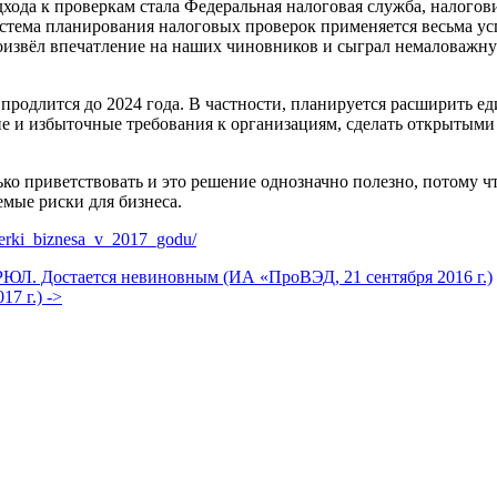
ода к проверкам стала Федеральная налоговая служба, налогов
тема планирования налоговых проверок применяется весьма успе
извёл впечатление на наших чиновников и сыграл немаловажну
продлится до 2024 года. В частности, планируется расширить е
е и избыточные требования к организациям, сделать открытыми
ько приветствовать и это решение однозначно полезно, потому ч
мые риски для бизнеса.
overki_biznesa_v_2017_godu/
ЮЛ. Достается невиновным (ИА «ПроВЭД, 21 сентября 2016 г.)
7 г.) ->