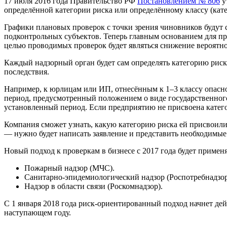
17 июля 2016 года Правительство РФ
Постановлением № 806
у
определённой категории риска или определённому классу (кате
Графики плановых проверок с точки зрения чиновников будут 
подконтрольных субъектов. Теперь главным основанием для п
целью проводимых проверок будет являться снижение вероятно
Каждый надзорный орган будет сам определять категорию риск
последствия.
Например, к юрлицам или ИП, отнесённым к 1–3 классу опасно
период, предусмотренный положением о виде государственного 
установленный период. Если предприятию не присвоена категори
Компания сможет узнать, какую категорию риска ей присвоили
— нужно будет написать заявление и представить необходимые
Новый подход к проверкам в бизнесе с 2017 года будет приме
Пожарный надзор (МЧС).
Санитарно-эпидемиологический надзор (Роспотребнадзор
Надзор в области связи (Роскомнадзор).
С 1 января 2018 года риск-ориентированный подход начнет дей
наступающем году.