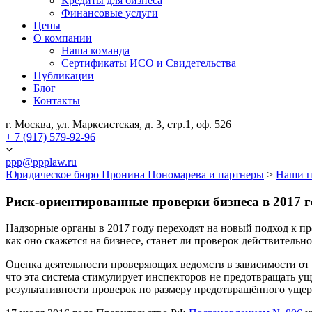
Кредиты для бизнеса
Финансовые услуги
Цены
О компании
Наша команда
Сертификаты ИСО и Свидетельства
Публикации
Блог
Контакты
г. Москва, ул. Марксистская, д. 3, стр.1, оф. 526
+ 7 (917) 579-92-96
ppp@ppplaw.ru
Юридическое бюро Пронина Пономарева и партнеры
>
Наши п
Риск-ориентированные проверки бизнеса в 2017 го
Надзорные органы в 2017 году переходят на новый подход к пр
как оно скажется на бизнесе, станет ли проверок действитель
Оценка деятельности проверяющих ведомств в зависимости о
что эта система стимулирует инспекторов не предотвращать у
результативности проверок по размеру предотвращённого ущер