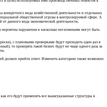
П и (или) используемых ими производственных объектов к
ка конкретного вида хозяйственной деятельности и отдельных
енциальной общественной угрозы в контролируемой сфере. А
 от данного вида экономической деятельности.
ко вероятны нарушения и насколько негативными могут быть
риска), с плановыми проверками будут приходить один раз в
ый), то проверять такой бизнес будут не чаще одного раза за
ти.
ней должен прийти ответ. Изменить категорию также возможно
 как его будут применять все вышеуказанные структуры в