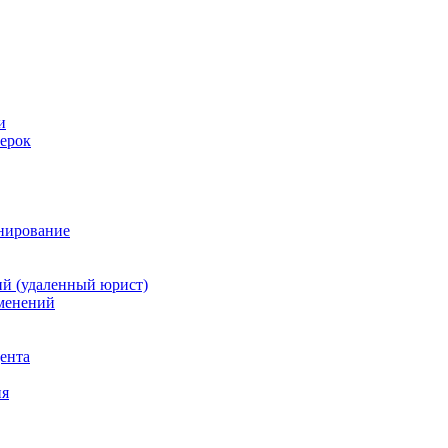
и
ерок
анирование
й (удаленный юрист)
зменений
дента
ия