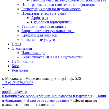
Помощь участникам долевого строительства
Иностранные представительства и филиалы
Регистрация прав на недвижимость
Представительство в судах
Арбитраж
Суд общей юрисдикции
Уголовно-правовая защита
Защита интеллектуальных прав
Кредиты для бизнеса
Финансовые услуги
Цены
О компании
Наша команда
Сертификаты ИСО и Свидетельства
Публикации
Блог
Контакты
г. Москва, ул. Марксистская, д. 3, стр.1, оф. 526
+ 7 (917) 579-92-96
ppp@ppplaw.ru
Юридическое бюро Пронина Пономарева и партнеры
>
Наши
публикации
>
Налоговое планирование
>
Шесть правил
взаимоотношений с налоговой