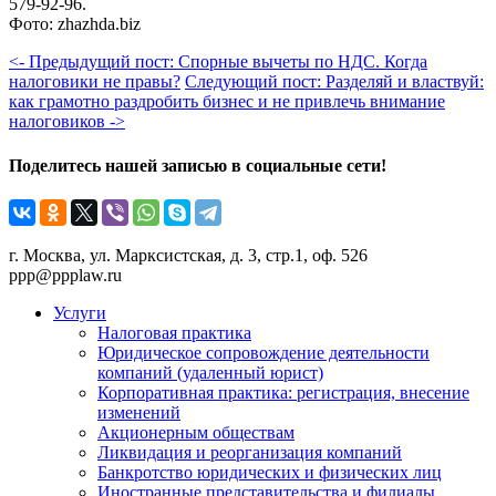
579-92-96.
Фото: zhazhda.biz
<- Предыдущий пост: Спорные вычеты по НДС. Когда
налоговики не правы?
Следующий пост: Разделяй и властвуй:
как грамотно раздробить бизнес и не привлечь внимание
налоговиков ->
Поделитесь нашей записью в социальные сети!
г. Москва, ул. Марксистская, д. 3, стр.1, оф. 526
ppp@ppplaw.ru
Услуги
Налоговая практика
Юридическое сопровождение деятельности
компаний (удаленный юрист)
Корпоративная практика: регистрация, внесение
изменений
Акционерным обществам
Ликвидация и реорганизация компаний
Банкротство юридических и физических лиц
Иностранные представительства и филиалы