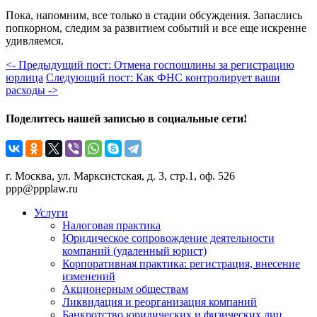
Пока, напомним, все только в стадии обсуждения. Запаслись
попкорном, следим за развитием событий и все еще искренне
удивляемся.
<- Предыдущий пост: Отмена госпошлины за регистрацию
юрлица
Следующий пост: Как ФНС контролирует ваши
расходы ->
Поделитесь нашей записью в социальные сети!
г. Москва, ул. Марксистская, д. 3, стр.1, оф. 526
ppp@ppplaw.ru
Услуги
Налоговая практика
Юридическое сопровождение деятельности
компаний (удаленный юрист)
Корпоративная практика: регистрация, внесение
изменений
Акционерным обществам
Ликвидация и реорганизация компаний
Банкротство юридических и физических лиц