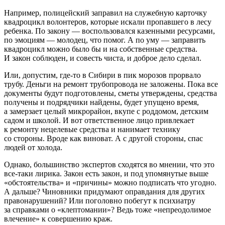
Например, полицейский заправил на служебную карточку
квадроцикл волонтеров, которые искали пропавшего в лесу
ребенка. По закону — воспользовался казенными ресурсами,
по эмоциям — молодец, что помог. А по уму — заправить
квадроцикл можно было бы и на собственные средства.
И закон соблюден, и совесть чиста, и доброе дело сделал.
Или, допустим, где-то в Сибири в пик морозов прорвало
трубу. Деньги на ремонт трубопровода не заложены. Пока все
документы будут подготовлены, сметы утверждены, средства
получены и подрядчики найдены, будет упущено время,
а замерзает целый микрорайон, вкупе с роддомом, детским
садом и школой. И вот ответственное лицо привлекает
к ремонту нецелевые средства и нанимает технику
со стороны. Вроде как виноват. А с другой стороны, спас
людей от холода.
Однако, большинство экспертов сходятся во мнении, что это
все-таки лирика. Закон есть закон, и под упомянутые выше
«обстоятельства» и «причины» можно подписать что угодно.
А дальше? Чиновники придумают оправдания для других
правонарушений? Или поголовно побегут к психиатру
за справками о «клептомании»? Ведь тоже «непреодолимое
влечение» к совершению краж.