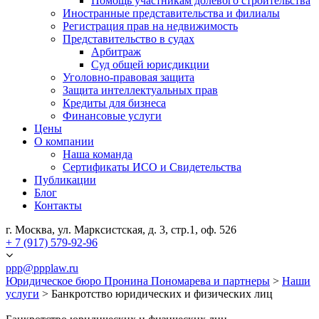
Помощь участникам долевого строительства
Иностранные представительства и филиалы
Регистрация прав на недвижимость
Представительство в судах
Арбитраж
Суд общей юрисдикции
Уголовно-правовая защита
Защита интеллектуальных прав
Кредиты для бизнеса
Финансовые услуги
Цены
О компании
Наша команда
Сертификаты ИСО и Свидетельства
Публикации
Блог
Контакты
г. Москва, ул. Марксистская, д. 3, стр.1, оф. 526
+ 7 (917) 579-92-96
ppp@ppplaw.ru
Юридическое бюро Пронина Пономарева и партнеры
>
Наши
услуги
>
Банкротство юридических и физических лиц