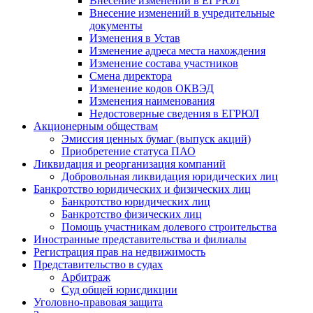
Внесение изменений в ЕГРЮЛ
Внесение изменений в учредительные
документы
Изменения в Устав
Изменение адреса места нахождения
Изменение состава участников
Смена директора
Изменение кодов ОКВЭД
Изменения наименования
Недостоверные сведения в ЕГРЮЛ
Акционерным обществам
Эмиссия ценных бумаг (выпуск акций)
Приобретение статуса ПАО
Ликвидация и реорганизация компаний
Добровольная ликвидация юридических лиц
Банкротство юридических и физических лиц
Банкротство юридических лиц
Банкротство физических лиц
Помощь участникам долевого строительства
Иностранные представительства и филиалы
Регистрация прав на недвижимость
Представительство в судах
Арбитраж
Суд общей юрисдикции
Уголовно-правовая защита