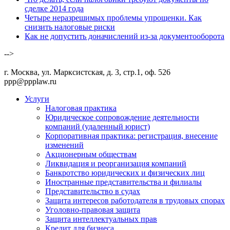
сделке 2014 года
Четыре неразрешимых проблемы упрощенки. Как
снизить налоговые риски
Как не допустить доначислений из-за документооборота
-->
г. Москва, ул. Марксистская, д. 3, стр.1, оф. 526
ppp@ppplaw.ru
Услуги
Налоговая практика
Юридическое сопровождение деятельности
компаний (удаленный юрист)
Корпоративная практика: регистрация, внесение
изменений
Акционерным обществам
Ликвидация и реорганизация компаний
Банкротство юридических и физических лиц
Иностранные представительства и филиалы
Представительство в судах
Защита интересов работодателя в трудовых спорах
Уголовно-правовая защита
Защита интеллектуальных прав
Кредит для бизнеса