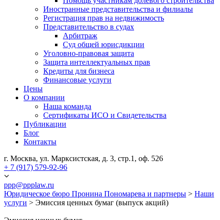
Помощь участникам долевого строительства
Иностранные представительства и филиалы
Регистрация прав на недвижимость
Представительство в судах
Арбитраж
Суд общей юрисдикции
Уголовно-правовая защита
Защита интеллектуальных прав
Кредиты для бизнеса
Финансовые услуги
Цены
О компании
Наша команда
Сертификаты ИСО и Свидетельства
Публикации
Блог
Контакты
г. Москва, ул. Марксистская, д. 3, стр.1, оф. 526
+ 7 (917) 579-92-96
ppp@ppplaw.ru
Юридическое бюро Пронина Пономарева и партнеры
>
Наши
услуги
>
Эмиссия ценных бумаг (выпуск акций)