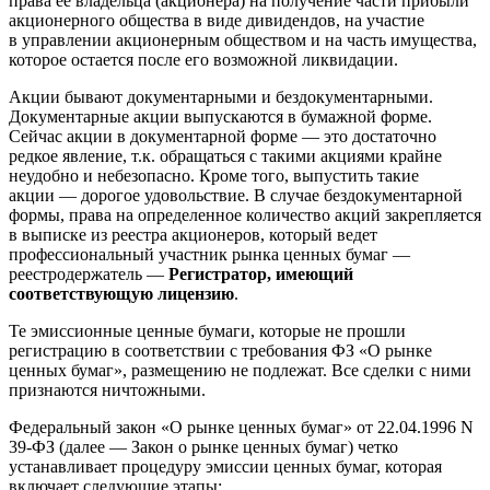
права ее владельца (акционера) на получение части прибыли
акционерного общества в виде дивидендов, на участие
в управлении акционерным обществом и на часть имущества,
которое остается после его возможной ликвидации.
Акции бывают документарными и бездокументарными.
Документарные акции выпускаются в бумажной форме.
Сейчас акции в документарной форме — это достаточно
редкое явление, т.к. обращаться с такими акциями крайне
неудобно и небезопасно. Кроме того, выпустить такие
акции — дорогое удовольствие. В случае бездокументарной
формы, права на определенное количество акций закрепляется
в выписке из реестра акционеров, который ведет
профессиональный участник рынка ценных бумаг —
реестродержатель —
Регистратор, имеющий
соответствующую лицензию
.
Те эмиссионные ценные бумаги, которые не прошли
регистрацию в соответствии с требования ФЗ «О рынке
ценных бумаг», размещению не подлежат. Все сделки с ними
признаются ничтожными.
Федеральный закон «О рынке ценных бумаг» от 22.04.1996 N
39-ФЗ (далее — Закон о рынке ценных бумаг) четко
устанавливает процедуру эмиссии ценных бумаг, которая
включает следующие этапы: