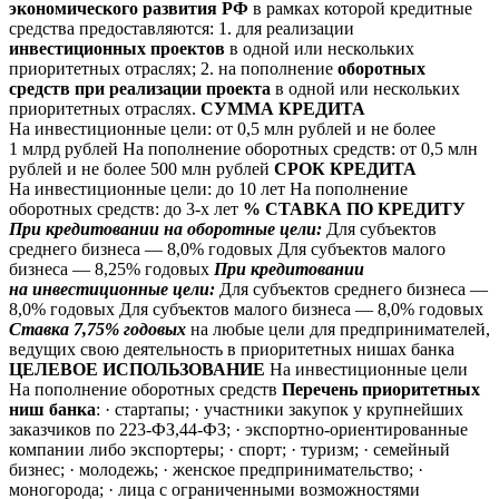
экономического развития РФ
в рамках которой кредитные
средства предоставляются: 1. для реализации
инвестиционных проектов
в одной или нескольких
приоритетных отраслях; 2. на пополнение
оборотных
средств при реализации проекта
в одной или нескольких
приоритетных отраслях.
СУММА КРЕДИТА
На инвестиционные цели: от 0,5 млн рублей и не более
1 млрд рублей На пополнение оборотных средств: от 0,5 млн
рублей и не более 500 млн рублей
СРОК КРЕДИТА
На инвестиционные цели: до 10 лет На пополнение
оборотных средств: до 3-х лет
% СТАВКА ПО КРЕДИТУ
При кредитовании на оборотные цели:
Для субъектов
среднего бизнеса — 8,0% годовых Для субъектов малого
бизнеса — 8,25% годовых
При кредитовании
на инвестиционные цели:
Для субъектов среднего бизнеса —
8,0% годовых Для субъектов малого бизнеса — 8,0% годовых
Ставка 7,75% годовых
на любые цели для предпринимателей,
ведущих свою деятельность в приоритетных нишах банка
ЦЕЛЕВОЕ ИСПОЛЬЗОВАНИЕ
На инвестиционные цели
На пополнение оборотных средств
Перечень приоритетных
ниш банка
: · стартапы; · участники закупок у крупнейших
заказчиков по 223-ФЗ,44-ФЗ; · экспортно-ориентированные
компании либо экспортеры; · спорт; · туризм; · семейный
бизнес; · молодежь; · женское предпринимательство; ·
моногорода; · лица с ограниченными возможностями