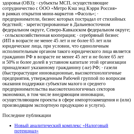
здоровья (ОВЗ); · субъекты МСП, осуществляющие
сотрудничество с ООО «Метро Кэш энд Кэрри Россия»
в рамках открытия мини-маркетов «Фасоль»; ·
предприниматели, бизнес которых пострадал от стихийных
бедствий; · зарегистрированные в Дальневосточном
федеральном округе, Северо-Кавказском федеральном округе;
· сельскохозяйственная кооперация; · серебряный бизнес
(ИП в возрасте не менее 45 лет и не более 65 лет или
юридические лица, при условии, что единоличным
исполнительным органом такого юридического лица является
гражданин РФ в возрасте не менее 45 лет и не более 65 лет
и 50% и более долей в уставном капитале этой организации
принадлежит указанному гражданину (-ке) РФ; · газели
(быстрорастущие инновационные, высокотехнологичные
предприятия, утвержденным Рабочей группой по вопросам
оказания поддержки субъектам малого и среднего
предпринимательства высокотехнологичных секторов
экономики, в том числе внедряющим инновации,
осуществляющим проекты в сфере импортозамещения и (или)
производящим экспортную продукцию и услуги).
Последние публикации
Новый аналитический комплекс «Налоговый
потенциал»