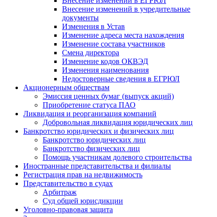
Внесение изменений в ЕГРЮЛ
Внесение изменений в учредительные
документы
Изменения в Устав
Изменение адреса места нахождения
Изменение состава участников
Смена директора
Изменение кодов ОКВЭД
Изменения наименования
Недостоверные сведения в ЕГРЮЛ
Акционерным обществам
Эмиссия ценных бумаг (выпуск акций)
Приобретение статуса ПАО
Ликвидация и реорганизация компаний
Добровольная ликвидация юридических лиц
Банкротство юридических и физических лиц
Банкротство юридических лиц
Банкротство физических лиц
Помощь участникам долевого строительства
Иностранные представительства и филиалы
Регистрация прав на недвижимость
Представительство в судах
Арбитраж
Суд общей юрисдикции
Уголовно-правовая защита