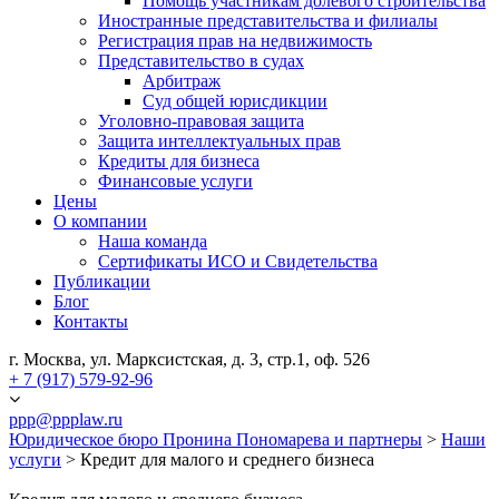
Помощь участникам долевого строительства
Иностранные представительства и филиалы
Регистрация прав на недвижимость
Представительство в судах
Арбитраж
Суд общей юрисдикции
Уголовно-правовая защита
Защита интеллектуальных прав
Кредиты для бизнеса
Финансовые услуги
Цены
О компании
Наша команда
Сертификаты ИСО и Свидетельства
Публикации
Блог
Контакты
г. Москва, ул. Марксистская, д. 3, стр.1, оф. 526
+ 7 (917) 579-92-96
ppp@ppplaw.ru
Юридическое бюро Пронина Пономарева и партнеры
>
Наши
услуги
>
Кредит для малого и среднего бизнеса