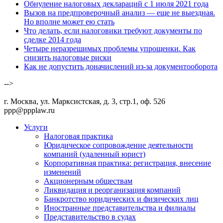
Обнуление налоговых деклараций с 1 июля 2021 года
Вызов на предпроверочный анализ — еще не выездная.
Но вполне может ею стать
Что делать, если налоговики требуют документы по
сделке 2014 года
Четыре неразрешимых проблемы упрощенки. Как
снизить налоговые риски
Как не допустить доначислений из-за документооборота
-->
г. Москва, ул. Марксистская, д. 3, стр.1, оф. 526
ppp@ppplaw.ru
Услуги
Налоговая практика
Юридическое сопровождение деятельности
компаний (удаленный юрист)
Корпоративная практика: регистрация, внесение
изменений
Акционерным обществам
Ликвидация и реорганизация компаний
Банкротство юридических и физических лиц
Иностранные представительства и филиалы
Представительство в судах