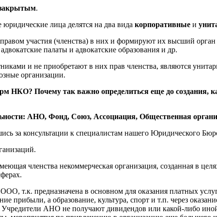
закрытым
.
 юридические лица делятся на два вида
корпоративные
и
унит
 правом участия (членства) в них и формируют их высший орга
адвокатские палаты и адвокатские образования и др.
тниками и не приобретают в них прав членства, являются унит
озные организации.
рм НКО? Почему так важно определиться еще до создания, 
ности: АНО, Фонд, Союз, Ассоциация, Общественная организ
шись за консультации к специалистам нашего Юридического Бю
ганизаций.
меющая членства некоммерческая организация, созданная в целях
сферах.
ОО, т.к. предназначена в основном для оказания платных услуг
ие прибыли, а образование, культура, спорт и т.п. через оказа
и). Учредители АНО не получают дивидендов или какой-либо ин