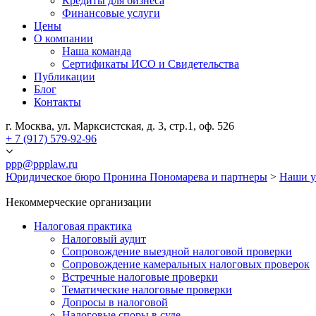
Кредиты для бизнеса
Финансовые услуги
Цены
О компании
Наша команда
Сертификаты ИСО и Свидетельства
Публикации
Блог
Контакты
г. Москва, ул. Марксистская, д. 3, стр.1, оф. 526
+ 7 (917) 579-92-96
ppp@ppplaw.ru
Юридическое бюро Пронина Пономарева и партнеры
>
Наши у
Некоммерческие организации
Налоговая практика
Налоговый аудит
Сопровождение выездной налоговой проверки
Сопровождение камеральных налоговых проверок
Встречные налоговые проверки
Тематические налоговые проверки
Допросы в налоговой
Налоговые споры в суде