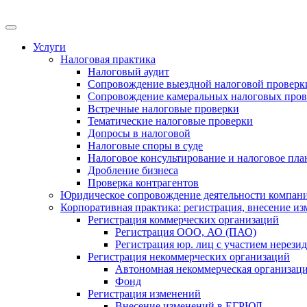
Меню
Услуги
Налоговая практика
Налоговый аудит
Сопровождение выездной налоговой проверк
Сопровождение камеральных налоговых пров
Встречные налоговые проверки
Тематические налоговые проверки
Допросы в налоговой
Налоговые споры в суде
Налоговое консультирование и налоговое пл
Дробление бизнеса
Проверка контрагентов
Юридическое сопровождение деятельности компани
Корпоративная практика: регистрация, внесение и
Регистрация коммерческих организаций
Регистрация ООО, АО (ПАО)
Регистрация юр. лиц с участием нерези
Регистрация некоммерческих организаций
Автономная некоммерческая организац
Фонд
Регистрация изменений
Внесение изменений в ЕГРЮЛ