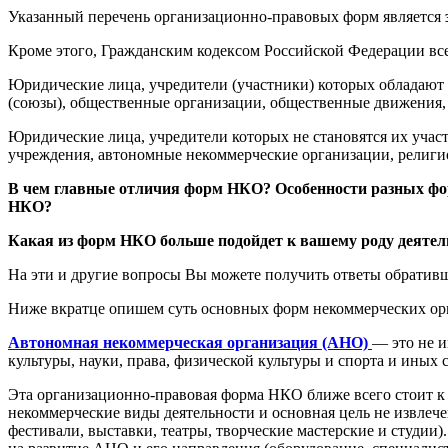
Указанный перечень организационно-правовых форм является
Кроме этого, Гражданским кодексом Российской Федерации все
Юридические лица, учредители (участники) которых обладают
(союзы), общественные организации, общественные движения, 
Юридические лица, учредители которых не становятся их учас
учреждения, автономные некоммерческие организации, религи
В чем главные отличия форм НКО? Особенности разных фо
НКО?
Какая из форм НКО больше подойдет к вашему роду деятель
На эти и другие вопросы Вы можете получить ответы обратив
Ниже вкратце опишем суть основных форм некоммерческих ор
Автономная некоммерческая организация (АНО)
— это не и
культуры, науки, права, физической культуры и спорта и иных 
Эта организационно-правовая форма НКО ближе всего стоит к О
некоммерческие виды деятельности и основная цель не извлечен
фестивали, выставки, театры, творческие мастерские и студи