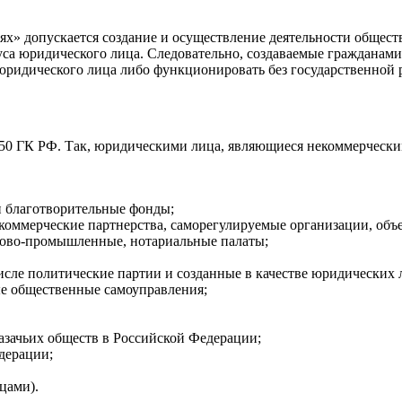
ях» допускается создание и осуществление деятельности обще
туса юридического лица. Следовательно, создаваемые гражданами
юридического лица либо функционировать без государственной 
50 ГК РФ. Так, юридическими лица, являющиеся некоммерческим
и благотворительные фонды;
некоммерческие партнерства, саморегулируемые организации, об
гово-промышленные, нотариальные палаты;
числе политические партии и созданные в качестве юридически
ые общественные самоуправления;
казачьих обществ в Российской Федерации;
дерации;
цами).