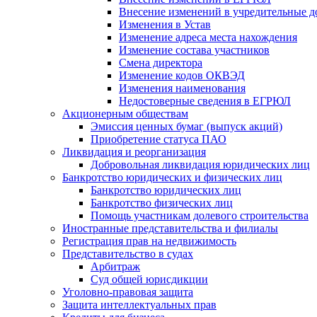
Внесение изменений в учредительные 
Изменения в Устав
Изменение адреса места нахождения
Изменение состава участников
Смена директора
Изменение кодов ОКВЭД
Изменения наименования
Недостоверные сведения в ЕГРЮЛ
Акционерным обществам
Эмиссия ценных бумаг (выпуск акций)
Приобретение статуса ПАО
Ликвидация и реорганизация
Добровольная ликвидация юридических лиц
Банкротство юридических и физических лиц
Банкротство юридических лиц
Банкротство физических лиц
Помощь участникам долевого строительства
Иностранные представительства и филиалы
Регистрация прав на недвижимость
Представительство в судах
Арбитраж
Суд общей юрисдикции
Уголовно-правовая защита
Защита интеллектуальных прав