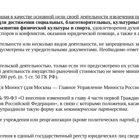
щая в качестве основной цели своей деятельности извлечения 
для достижения социальных, благотворительных, культурных
развития физической культуры и спорта
, удовлетворения дух
 споров и конфликтов, оказания юридической помощи, а также в
тельности или несколько видов деятельности, не запрещенных 
едусмотрены ее учредительными документами. Необходимо отмет
льской деятельностью, только если это предусмотрено их устав
й деятельности имущество рыночной стоимостью не менее миним
0 руб. (п. 5 ст. 50 ГК РФ).
я Минюст (для Москвы — Главное Управление Минюста России 
 № 99-ФЗ «О внесении изменений в главу 4 части первой Гражда
в Российской Федерации», в связи с которыми положения, каса
, упразднили такую форму как
некоммерческие партнерства
.
ее учреждения или реорганизации (кроме политических партий, 
сения в единый государственный реестр юридических лиц сведен