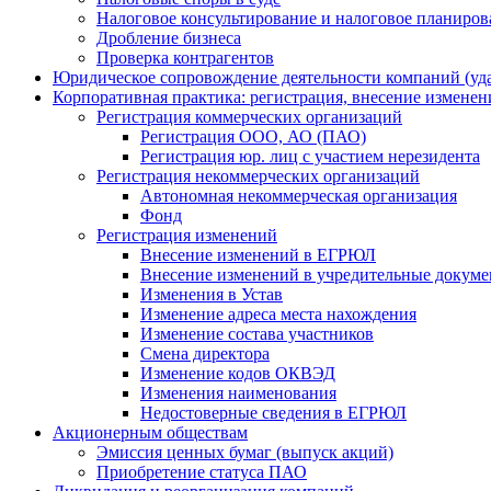
Налоговое консультирование и налоговое планиров
Дробление бизнеса
Проверка контрагентов
Юридическое сопровождение деятельности компаний (уд
Корпоративная практика: регистрация, внесение изменен
Регистрация коммерческих организаций
Регистрация ООО, АО (ПАО)
Регистрация юр. лиц с участием нерезидента
Регистрация некоммерческих организаций
Автономная некоммерческая организация
Фонд
Регистрация изменений
Внесение изменений в ЕГРЮЛ
Внесение изменений в учредительные докум
Изменения в Устав
Изменение адреса места нахождения
Изменение состава участников
Смена директора
Изменение кодов ОКВЭД
Изменения наименования
Недостоверные сведения в ЕГРЮЛ
Акционерным обществам
Эмиссия ценных бумаг (выпуск акций)
Приобретение статуса ПАО