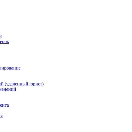
и
ерок
анирование
й (удаленный юрист)
зменений
дента
ия