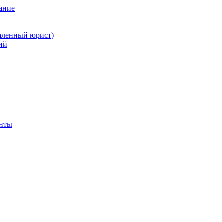
ание
аленный юрист)
ий
енты