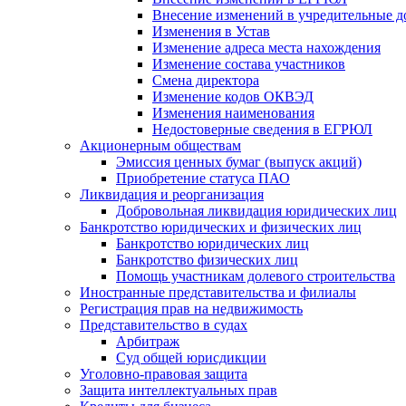
Внесение изменений в учредительные 
Изменения в Устав
Изменение адреса места нахождения
Изменение состава участников
Смена директора
Изменение кодов ОКВЭД
Изменения наименования
Недостоверные сведения в ЕГРЮЛ
Акционерным обществам
Эмиссия ценных бумаг (выпуск акций)
Приобретение статуса ПАО
Ликвидация и реорганизация
Добровольная ликвидация юридических лиц
Банкротство юридических и физических лиц
Банкротство юридических лиц
Банкротство физических лиц
Помощь участникам долевого строительства
Иностранные представительства и филиалы
Регистрация прав на недвижимость
Представительство в судах
Арбитраж
Суд общей юрисдикции
Уголовно-правовая защита
Защита интеллектуальных прав