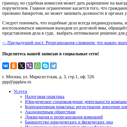
границу, но судебная комиссия может дать разрешение на выез
поручителем. Главное ограничение касается того, что граждан
признано банкротом, не может занимать должности в органах
Следует понимать, что подобные дела всегда индивидуальны,
воспользоваться законным выходом из долговой ямы, обращай
представления дела в суде, выбрать оптимальное решение для 
<- Предыдущий пост: Реорганизация слиянием: что важно знат
Поделитесь нашей записью в социальные сети!
г. Москва, ул. Марксистская, д. 3, стр.1, оф. 526
ppp@ppplaw.ru
Услуги
Налоговая практика
Юридическое сопровождение деятельности компани
Корпоративная практика: регистрация, внесение и
Акционерным обществам
Ликвидация и реорганизация компаний
Банкротство юридических и физических лиц