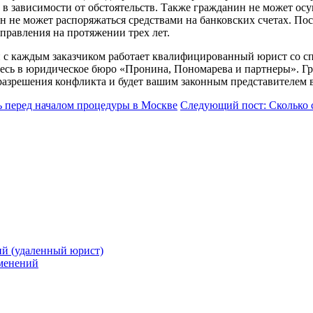
д в зависимости от обстоятельств. Также гражданин не может о
ин не может распоряжаться средствами на банковских счетах. По
 управления на протяжении трех лет.
 и с каждым заказчиком работает квалифицированный юрист со с
тесь в юридическое бюро «Пронина, Пономарева и партнеры». Г
разрешения конфликта и будет вашим законным представителем в
ь перед началом процедуры в Москве
Следующий пост: Сколько с
й (удаленный юрист)
зменений