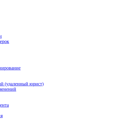
и
ерок
анирование
й (удаленный юрист)
зменений
дента
ия