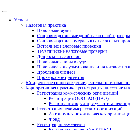
Меню
Услуги
Налоговая практика
Налоговый аудит
Сопровождение выездной налоговой проверк
Сопровождение камеральных налоговых пров
Встречные налоговые проверки
Тематические налоговые проверки
Допросы в налоговой
Налоговые споры в суде
Налоговое консультирование и налоговое пл
Дробление бизнеса
Проверка контрагентов
Юридическое сопровождение деятельности компани
Корпоративная практика: регистрация, внесение и
Регистрация коммерческих организаций
Регистрация ООО, АО (ПАО)
Регистрация юр. лиц с участием нерези
Регистрация некоммерческих организаций
Автономная некоммерческая организац
Фонд
Регистрация изменений
Внесение изменений в ЕГРЮЛ