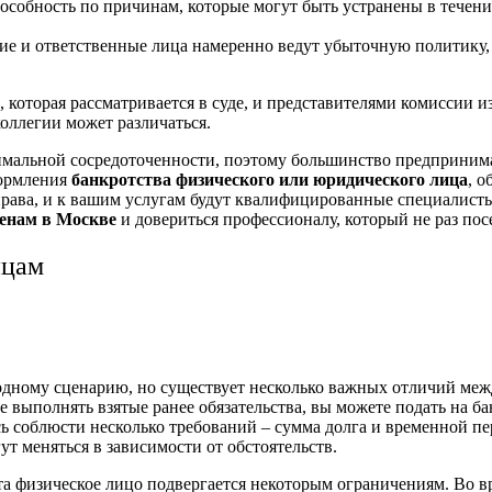
особность по причинам, которые могут быть устранены в течен
ие и ответственные лица намеренно ведут убыточную политику,
, которая рассматривается в суде, и представителями комиссии 
оллегии может различаться.
симальной сосредоточенности, поэтому большинство предприним
формления
банкротства физического или юридического лица
, 
рава, и к вашим услугам будут квалифицированные специалисты,
енам в Москве
и довериться профессионалу, который не раз пос
ицам
одному сценарию, но существует несколько важных отличий меж
выполнять взятые ранее обязательства, вы можете подать на бан
ь соблюсти несколько требований – сумма долга и временной пе
т меняться в зависимости от обстоятельств.
а физическое лицо подвергается некоторым ограничениям. Во вр