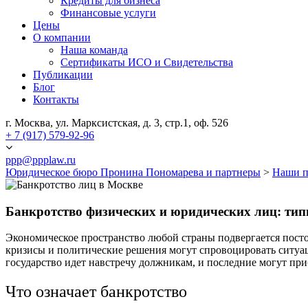
Кредиты для бизнеса
Финансовые услуги
Цены
О компании
Наша команда
Сертификаты ИСО и Свидетельства
Публикации
Блог
Контакты
г. Москва, ул. Марксистская, д. 3, стр.1, оф. 526
+ 7 (917) 579-92-96
ppp@ppplaw.ru
Юридическое бюро Пронина Пономарева и партнеры
>
Наши п
Банкротство физических и юридических лиц: тип
Экономическое пространство любой страны подвергается посто
кризисы и политические решения могут спровоцировать ситуаци
государство идет навстречу должникам, и последние могут при
Что означает банкротство