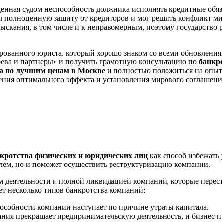
енная судом неспособность должника исполнять кредитные обяз
ил полноценную защиту от кредиторов и мог решить конфликт м
скания, в том числе и к неправомерным, поэтому государство р
ованного юриста, который хорошо знаком со всеми обновлениями
ева и партнеры» и получить грамотную консультацию по
банкр
а
по лучшим ценам в Москве
и полностью положиться на опыт
ения оптимального эффекта и установления мирового соглашени
кротства физических и юридических лиц
как способ избежать
лем, но и поможет осуществить реструктуризацию компании.
ем деятельности и полной ликвидацией компаний, которые пере
т несколько типов банкротства компаний:
способности компании наступает по причине утраты капитала.
мпания прекращает предпринимательскую деятельность, и бизнес 