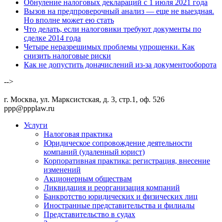
Обнуление налоговых деклараций с 1 июля 2021 года
Вызов на предпроверочный анализ — еще не выездная.
Но вполне может ею стать
Что делать, если налоговики требуют документы по
сделке 2014 года
Четыре неразрешимых проблемы упрощенки. Как
снизить налоговые риски
Как не допустить доначислений из-за документооборота
-->
г. Москва, ул. Марксистская, д. 3, стр.1, оф. 526
ppp@ppplaw.ru
Услуги
Налоговая практика
Юридическое сопровождение деятельности
компаний (удаленный юрист)
Корпоративная практика: регистрация, внесение
изменений
Акционерным обществам
Ликвидация и реорганизация компаний
Банкротство юридических и физических лиц
Иностранные представительства и филиалы
Представительство в судах