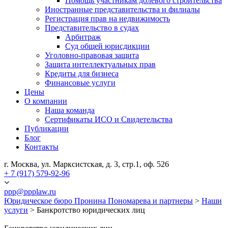
Помощь участникам долевого строительства
Иностранные представительства и филиалы
Регистрация прав на недвижимость
Представительство в судах
Арбитраж
Суд общей юрисдикции
Уголовно-правовая защита
Защита интеллектуальных прав
Кредиты для бизнеса
Финансовые услуги
Цены
О компании
Наша команда
Сертификаты ИСО и Свидетельства
Публикации
Блог
Контакты
г. Москва, ул. Марксистская, д. 3, стр.1, оф. 526
+ 7 (917) 579-92-96
ppp@ppplaw.ru
Юридическое бюро Пронина Пономарева и партнеры
>
Наши
услуги
>
Банкротство юридических лиц