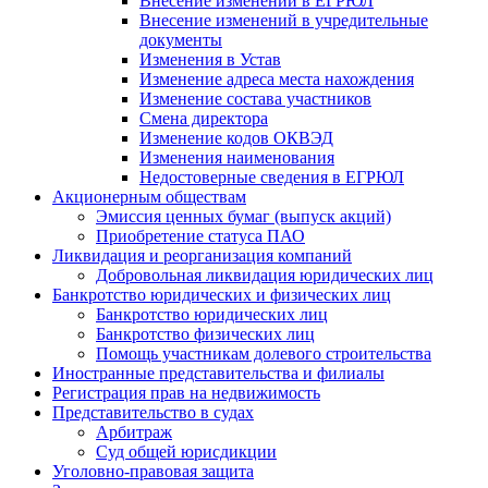
Внесение изменений в ЕГРЮЛ
Внесение изменений в учредительные
документы
Изменения в Устав
Изменение адреса места нахождения
Изменение состава участников
Смена директора
Изменение кодов ОКВЭД
Изменения наименования
Недостоверные сведения в ЕГРЮЛ
Акционерным обществам
Эмиссия ценных бумаг (выпуск акций)
Приобретение статуса ПАО
Ликвидация и реорганизация компаний
Добровольная ликвидация юридических лиц
Банкротство юридических и физических лиц
Банкротство юридических лиц
Банкротство физических лиц
Помощь участникам долевого строительства
Иностранные представительства и филиалы
Регистрация прав на недвижимость
Представительство в судах
Арбитраж
Суд общей юрисдикции
Уголовно-правовая защита