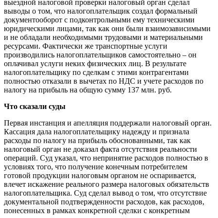
выездной налоговой проверки налоговый орган сделал
выводы о том, что налогоплательщик создал формальный
документооборот с подконтрольными ему техническими
юридическими лицами, так как они были взаимозависимыми
и не обладали необходимыми трудовыми и материальными
ресурсами. Фактически же транспортные услуги
производились налогоплательщиков самостоятельно – он
оплачивал услуги неких физических лиц. В результате
налогоплательщику по сделкам с этими контрагентами
полностью отказали в вычетах по НДС и учете расходов по
налогу на прибыль на общую сумму 137 млн. руб.
Что сказали суды
Первая инстанция и апелляция поддержали налоговый орган.
Кассация дала налогоплательщику надежду и признала
расходы по налогу на прибыль обоснованными, так как
налоговый орган не доказал факта отсутствия реальности
операций. Суд указал, что непринятие расходов полностью в
условиях того, что получение конечным потребителем
готовой продукции налоговым органом не оспаривается,
влечет искажение реального размера налоговых обязательств
налогоплательщика. Суд сделал вывод о том, что отсутствие
документальной подтвержденности расходов, как расходов,
понесенных в рамках конкретной сделки с конкретным