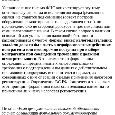
Указанное выше письмо ФНС конкретизирует эту тему
оценивая случаи, когда исполнения договора (реальность
сделки) не ставится под сомнение (объект построен,
оборудование смонтировано, товар доставлен и т.п.), но
произведено оно не стороной договора, а третьим лицом или
сами налогоплательщиком. В таком случае вопрос о наличии
оснований для уменьшения налоговой обязанности
рассматривается с учетом
формы вины: налогоплательщик
знал/или должен был знать о недобросовестных действиях
контрагента или неосторожно поступил при выборе
контрагента при соблюдении требований к должной
осмотрительности
. В зависимости от формы вины
определяются предъявляемые к налогоплательщику
требования о подтверждении им данных о действительном
поставщике (подрядчике, исполнителе) и параметрах
совершенных с ним операций с целью применения налоговой
реконструкции. Определение ВС РФ фактически закрепляет
этот принцип: форма вины налогоплательщика влияет на то
применима ли к нему налоговая реконструкция.
Цитата: «
Е
сли цель уменьшения налоговой обязанности
за счет организации формального документооборота