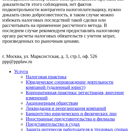
доказательств этого соблюдения, нет фактов
подконтрольности контрагента налогоплательщику, нужно
доказать свою добросовестность, в таком случае можно
избежать налоговых последствий такой сделки или
рассчитывать на применение рассчетного метода. В
последнем случае рекомендуем предоставлять налоговому
органу расчеты налоговых обязательств с учетом затрат,
произведенных по рыночным ценами.
г. Москва, ул. Марксистская, д. 3, стр.1, оф. 526
ppp@ppplaw.ru
Услуги
Налоговая практика
Юридическое сопровождение деятельности
компаний (удаленный юрист)
Корпоративная практика: регистрация, внесение
изменений
Акционерным обществам
Ликвидация и реорганизация компаний
Банкротство юридических и физических лиц
Иностранные представительства и филиалы
Представительство в судах
Защита интересов работодателя в трудовых спорах