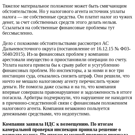
Тяжелое материальное положение может быть смягчающим
обстоятельством. Но у налогового агента источник уплаты
налога — не собственные средства. Он платит налог из чужих
денег, за счет собственных средств этого делать нельзя.
Ссылаться на собственные финансовые проблемы тут
бессмысленно.
Дело с похожими обстоятельствами рассмотрел АС
Дальневосточного округа (постановление от 16.12.15 № Ф03-
5040/2015). Из-за финансовых проблем у компании
арестовали имущество и приостановили операции по счету.
Уплата налога привела бы к срыву работ и усугублению
финансовых проблем. Но инспекторы, а за ними и все три
инстанции суда, отказались снизить штраф. Они решили, что
ничто не мешало налоговому агенту перечислить чужие
деньги. Не помогла даже ссылка и на то, что компания
впервые совершила правонарушение и задолженность в итоге
погасила. Арбитры подчеркнули, что нарушение не находится
в причинно-следственной связи с финансовым положением
налогового агента. Компания незаконно пользуется
денежными средствами, что недопустимо.
Компания заявила НДС к возмещению. По итогам
камеральной проверки инспекция приняла решение о
возврате налога. По итогам выездной проверки признала