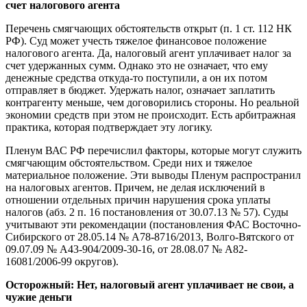
счет налогового агента
Перечень смягчающих обстоятельств открыт (п. 1 ст. 112 НК
РФ). Суд может учесть тяжелое финансовое положение
налогового агента. Да, налоговый агент уплачивает налог за
счет удержанных сумм. Однако это не означает, что ему
денежные средства откуда-то поступили, а он их потом
отправляет в бюджет. Удержать налог, означает заплатить
контрагенту меньше, чем договорились стороны. Но реальной
экономии средств при этом не происходит. Есть арбитражная
практика, которая подтверждает эту логику.
Пленум ВАС РФ перечислил факторы, которые могут служить
смягчающим обстоятельством. Среди них и тяжелое
материальное положение. Эти выводы Пленум распространил
на налоговых агентов. Причем, не делая исключений в
отношении отдельных причин нарушения срока уплаты
налогов (абз. 2 п. 16 постановления от 30.07.13 № 57). Суды
учитывают эти рекомендации (постановления ФАС Восточно-
Сибирского от 28.05.14 № А78-8716/2013, Волго-Вятского от
09.07.09 № А43-904/2009-30-16, от 28.08.07 № А82-
16081/2006-99 округов).
Осторожный: Нет, налоговый агент уплачивает не свои, а
чужие деньги