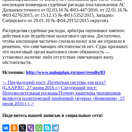
инспекция возмещала судебные расходы (постановления АС
Дальневосточного от 02.03.16 № Ф03-447/2016, от 22.01.16 №
Ф03-6276/2015, от 15.12.15 № Ф03-5352/2015, Западно-
Сибирского от 29.01.16 № Ф04-29152/2015 округов).
Распределяя судебные расходы, арбитры оценивают именно
действия или бездействие налогового органа. Достаточно,
чтобы инспекция частично снизила налог или же отразила в
решении, что смягчающих обстоятельств нет. Суды признают,
что налоговый орган выполнил свою обязанность —
установил наличие либо отсутствие смягчающих вину
обстоятельств.
Источник:
http://www.nalogplan.ru/spor/results/83
<- Предыдущий пост: Патентная система для всех?
(GAAP.RU, 27 июня 2016 г.)
Следующий пост:
Непозволительная роскошь/Почему квартиры чиновников
являются политической проблемой (журнал «Компания», 15
июля 2016 г.) ->
Поделитесь нашей записью в социальные сети!