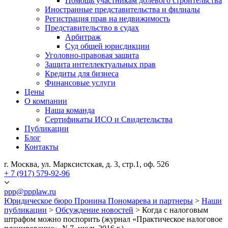
Помощь участникам долевого строительства
Иностранные представительства и филиалы
Регистрация прав на недвижимость
Представительство в судах
Арбитраж
Суд общей юрисдикции
Уголовно-правовая защита
Защита интеллектуальных прав
Кредиты для бизнеса
Финансовые услуги
Цены
О компании
Наша команда
Сертификаты ИСО и Свидетельства
Публикации
Блог
Контакты
г. Москва, ул. Марксистская, д. 3, стр.1, оф. 526
+ 7 (917) 579-92-96
ppp@ppplaw.ru
Юридическое бюро Пронина Пономарева и партнеры
>
Наши
публикации
>
Обсуждение новостей
>
Когда с налоговым
штрафом можно поспорить (журнал «Практическое налоговое