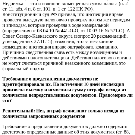
Недоимка — это и излишне возмещенная сумма налога (п. 2
ст. 11, абз. 4 п. 8 ст. 101, п. 1 ст. 122 НК РФ).
Конституционный суд РФ признал, что инспекция вправе
провести выездную налоговую проверку по тем же периодам
и эпизодам, которые проверяла в ходе камеральной
(определения от 08.04.10 № 441-О-О, от 10.03.16 № 571-О). А
Совет Северо-Кавказского округа (вопрос 20 рекомендаций,
утвержденных 27.11.15) разъяснил, что за незаконное
возмещение инспекция вправе оштрафовать компанию.
Причинно-следственная связь есть между возмещением и
действиями налогоплательщика. Действия налогового органа
не могут считаться причиной незаконного возмещения, это
формальный подход.
Требование о представлении документов не
идентифицировало их. По истечении 10 дней инспекция
произвела выемку и исчислила сумму штрафа исходя из
количества непредставленных документов. Правомерно ли
это?
Решительный:
Нет, штраф исчисляют только исходя из
количества запрошенных документов
Требование о представлении документов должно содержать
достаточно определенные данные об этих документах (ст. 88,