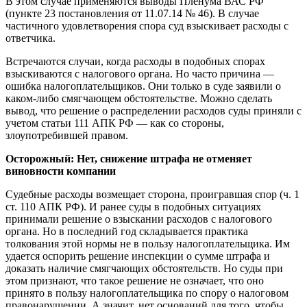
В этом случае применяются выводы Пленума ВАС РФ
(пункте 23 постановления от 11.07.14 № 46). В случае
частичного удовлетворения спора суд взыскивает расходы с
ответчика.
Встречаются случаи, когда расходы в подобных спорах
взыскиваются с налогового органа. Но часто причина —
ошибка налогоплательщиков. Они только в суде заявили о
каком-либо смягчающем обстоятельстве. Можно сделать
вывод, что решение о распределении расходов суды приняли с
учетом статьи 111 АПК РФ — как со стороны,
злоупотребившей правом.
Осторожный:
Нет, снижение штрафа не отменяет
виновности компании
Судебные расходы возмещает сторона, проигравшая спор (ч. 1
ст. 110 АПК РФ). И ранее суды в подобных ситуациях
принимали решение о взыскании расходов с налогового
органа. Но в последний год складывается практика
толкования этой нормы не в пользу налогоплательщика. Им
удается оспорить решение инспекции о сумме штрафа и
доказать наличие смягчающих обстоятельств. Но суды при
этом признают, что такое решение не означает, что оно
принято в пользу налогоплательщика по спору о налоговом
правонарушении. А значит, нет оснований для того, чтобы