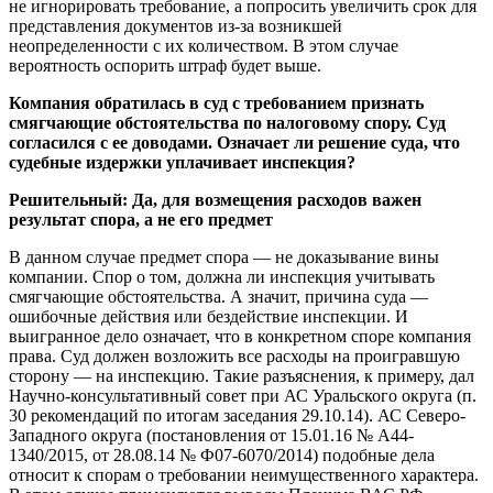
не игнорировать требование, а попросить увеличить срок для
представления документов из-за возникшей
неопределенности с их количеством. В этом случае
вероятность оспорить штраф будет выше.
Компания обратилась в суд с требованием признать
смягчающие обстоятельства по налоговому спору. Суд
согласился с ее доводами. Означает ли решение суда, что
судебные издержки уплачивает инспекция?
Решительный:
Да, для возмещения расходов важен
результат спора, а не его предмет
В данном случае предмет спора — не доказывание вины
компании. Спор о том, должна ли инспекция учитывать
смягчающие обстоятельства. А значит, причина суда —
ошибочные действия или бездействие инспекции. И
выигранное дело означает, что в конкретном споре компания
права. Суд должен возложить все расходы на проигравшую
сторону — на инспекцию. Такие разъяснения, к примеру, дал
Научно-консультативный совет при АС Уральского округа (п.
30 рекомендаций по итогам заседания 29.10.14). АС Северо-
Западного округа (постановления от 15.01.16 № А44-
1340/2015, от 28.08.14 № Ф07-6070/2014) подобные дела
относит к спорам о требовании неимущественного характера.