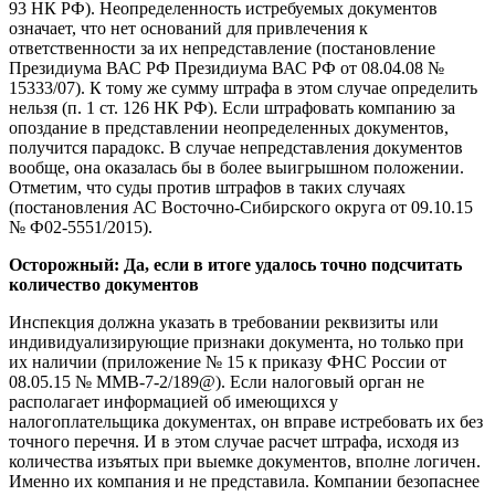
93 НК РФ). Неопределенность истребуемых документов
означает, что нет оснований для привлечения к
ответственности за их непредставление (постановление
Президиума ВАС РФ Президиума ВАС РФ от 08.04.08 №
15333/07). К тому же сумму штрафа в этом случае определить
нельзя (п. 1 ст. 126 НК РФ). Если штрафовать компанию за
опоздание в представлении неопределенных документов,
получится парадокс. В случае непредставления документов
вообще, она оказалась бы в более выигрышном положении.
Отметим, что суды против штрафов в таких случаях
(постановления АС Восточно-Сибирского округа от 09.10.15
№ Ф02-5551/2015).
Осторожный:
Да, если в итоге удалось точно подсчитать
количество документов
Инспекция должна указать в требовании реквизиты или
индивидуализирующие признаки документа, но только при
их наличии (приложение № 15 к приказу ФНС России от
08.05.15 № ММВ-7-2/189@). Если налоговый орган не
располагает информацией об имеющихся у
налогоплательщика документах, он вправе истребовать их без
точного перечня. И в этом случае расчет штрафа, исходя из
количества изъятых при выемке документов, вполне логичен.
Именно их компания и не представила. Компании безопаснее