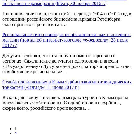
но активы не разморозил (life.ru, 30 ноября 2016 г.)
Постановление о вводе санкций в период с 2014 по 2015 год в
отношении российского бизнесмена Аркадия Ротенберга
было принято европейскими…
Региональные сети освободят от обязанности иметь интернет-
магазин (портал об интернет-торговле «e-pepper.ru», 28 июля
2017 г.)
Депутаты считают, что эта норма тормозит торговлю в
регионах. Сахалинские депутаты подготовили и внесли
в Государственную Думу законопроект, который предполагает
освобождение региональные…
Судьба поставленных в Крым турбин зависит от юридических
тонкостей («Взгляд», 11 июля 2017 г.)
В скандале вокруг поставок немецких турбин в Крым правы
могут оказаться обе стороны. С одной стороны, турбины,
скорее всего, российского производства…
1
2